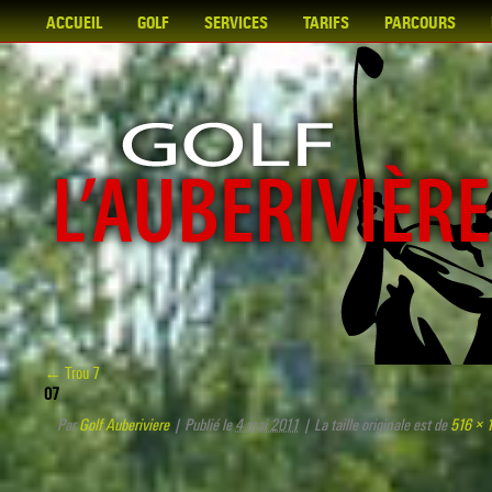
ACCUEIL
GOLF
SERVICES
TARIFS
PARCOURS
←
Trou 7
07
Par
Golf Auberiviere
|
Publié le
4 mai 2011
|
La taille originale est de
516 × 