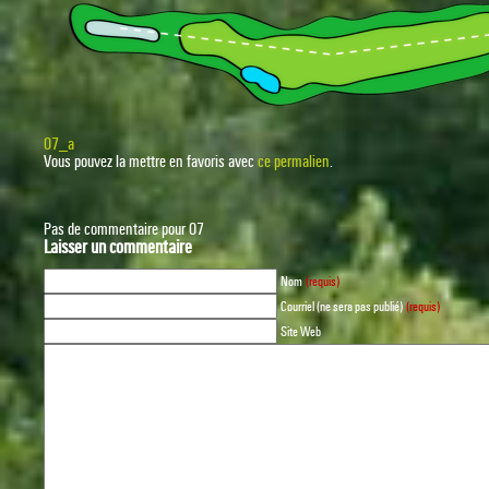
07_a
Vous pouvez la mettre en favoris avec
ce permalien
.
Pas de commentaire pour 07
Laisser un commentaire
Nom
(requis)
Courriel (ne sera pas publié)
(requis)
Site Web