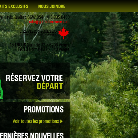
AITS EXCLUSIFS
NOUS JOINDRE
ière, Lévis, Québec G6W 0S4 418.835.0480
info@golfauberiviere.com
18 TROUS
Normale 72 / 6208 Verges
PAR 3
Normale 27 / 840 Verges
PROMOTIONS
Voir toutes les promotions
ERNIÈRES NOUVELLES