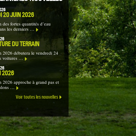
026
 20 JUIN 2026
n des fortes quantités d’eau
ans les derniers …
026
TURE DU TERRAIN
n 2026 débutera le vendredi 24
es voitures …
026
N 2026
n 2026 approche à grand pas et
ulons …
Voir toutes les nouvelles