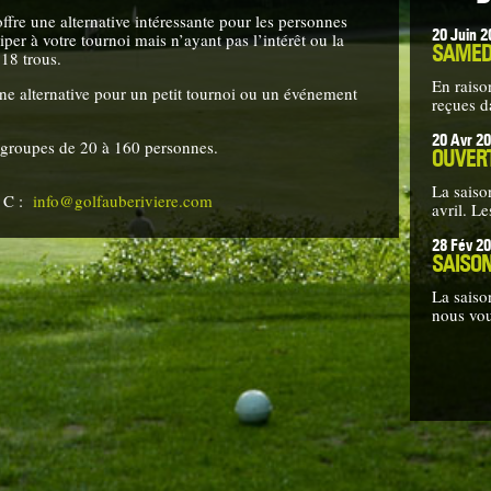
ffre une alternative intéressante pour les personnes
20 Juin 2
ciper à votre tournoi mais n’ayant pas l’intérêt ou la
SAMEDI
18 trous.
En raiso
une alternative pour un petit tournoi ou un événement
reçues d
20 Avr 2
s groupes de 20 à 160 personnes.
OUVER
La saiso
– C :
info@golfauberiviere.com
avril. L
28 Fév 2
SAISO
La saiso
nous vo