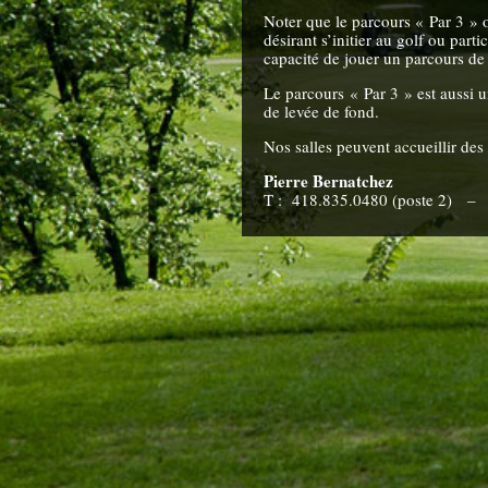
Noter que le parcours « Par 3 » o
désirant s’initier au golf ou parti
capacité de jouer un parcours de 
Le parcours « Par 3 » est aussi 
de levée de fond.
Nos salles peuvent accueillir de
Pierre Bernatchez
T : 418.835.0480 (poste 2) 