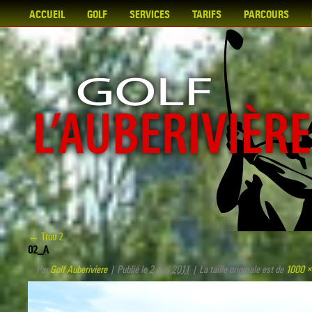
ACCUEIL
GOLF
SERVICES
TARIFS
PARCOURS
←
Trou 2
02_A
Par
Golf Auberiviere
|
Publié le
2 mai 2011
|
La taille originale est de
1000 ×